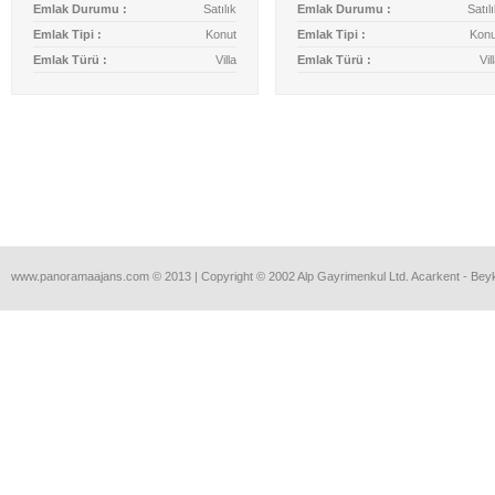
Emlak Durumu :
Satılık
Emlak Durumu :
Satıl
Emlak Tipi :
Konut
Emlak Tipi :
Konu
Emlak Türü :
Villa
Emlak Türü :
Vil
www.panoramaajans.com © 2013 | Copyright © 2002 Alp Gayrimenkul Ltd. Acarkent - Bey