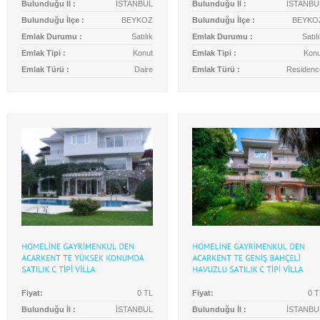
Bulunduğu İl :
İSTANBUL
Bulunduğu İl :
İSTANBU
Bulunduğu İlçe :
BEYKOZ
Bulunduğu İlçe :
BEYKO
Emlak Durumu :
Satılık
Emlak Durumu :
Satıl
Emlak Tipi :
Konut
Emlak Tipi :
Konu
Emlak Türü :
Daire
Emlak Türü :
Residenc
Fiyat:
0 TL
Fiyat:
0 T
Bulunduğu İl :
İSTANBUL
Bulunduğu İl :
İSTANBU